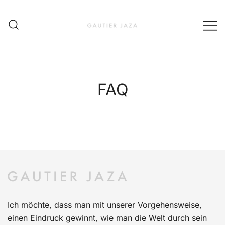
Skip
to
content
Fashion Brand & Lifestyle Concept
Gautier Jaza – Offizieller
Online Shop
FAQ
Ich möchte, dass man mit unserer Vorgehensweise,
einen Eindruck gewinnt, wie man die Welt durch sein