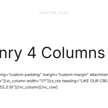
Fashion Brand & Lifestyle Concept
Gautier Jaza – Offizieller Onl
ry 4 Columns
ding=”custom-padding” margin=”custom-margin” attachmen
”][vc_column width=”1/1″][rs_cta heading=”LIKE OUR CR
5,0.9)”][/vc_column][/vc_row]