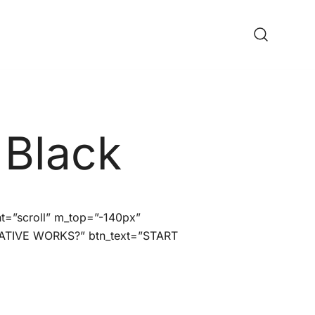
ine Shop
 Black
t=”scroll” m_top=”-140px”
EATIVE WORKS?” btn_text=”START