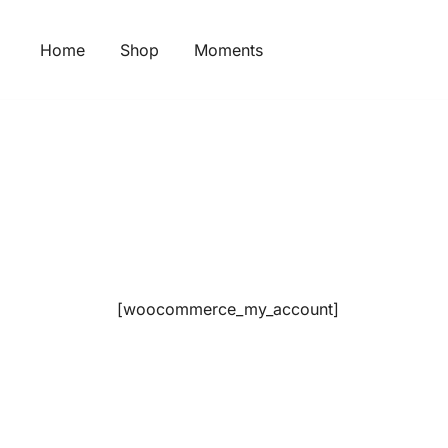
Skip
to
Home
Shop
Moments
content
[woocommerce_my_account]