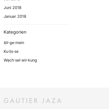
Juni 2018
Januar 2018
Kategorien
Ạll·ge·mein
Ku·lịs·se
Wẹch·sel·wir·kung