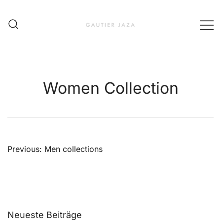
Skip
to
content
Fashion Brand & Lifestyle Concept
Gautier Jaza – Offizieller
Online Shop
Women Collection
Beitragsnavigation
Previous:
Men collections
Neueste Beiträge