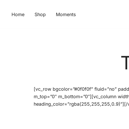
Skip
to
Home
Shop
Moments
content
[vc_row bgcolor=”#0f0f0f” fluid=”no” pad
m_top=”0″ m_bottom=”0″][vc_column widt
heading_color=”rgba(255,255,255,0.9)”][/