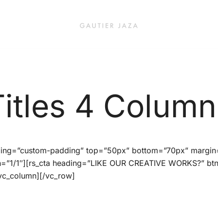
Fashion Brand & Lifestyle Concept
Gautier Jaza – Offizieller Onl
Titles 4 Column
ding=”custom-padding” top=”50px” bottom=”70px” margin=
h=”1/1″][rs_cta heading=”LIKE OUR CREATIVE WORKS?” b
vc_column][/vc_row]