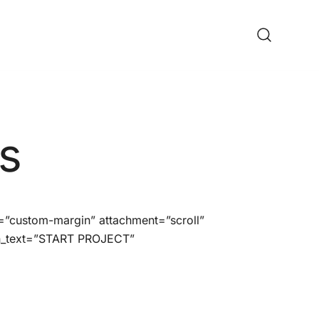
ine Shop
s
”custom-margin” attachment=”scroll”
tn_text=”START PROJECT”